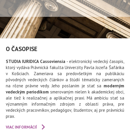
O ČASOPISE
STUDIA IURIDICA Cassoviensia
- elektronický vedecký časopis,
ktorý vydáva Právnická fakulta Univerzity Pavla Jozefa Šafárika
v Košiciach. Zameriava sa predovšetkým na publikáciu
pôvodných vedeckých článkov a štúdií tématicky zameraných
na rôzne právne vedy. Jeho poslaním je stať sa
moderným
vedeckým periodikom
smerovaným nielen k akademickej obci,
ale tiež k realizačnej a aplikačnej praxi. Má ambíciu stať sa
významným informačným zdrojom z oblasti práva, pre
vedeckých pracovníkov, pedagógov, študentov, aj pre právnickú
prax.
VIAC INFORMÁCIÍ