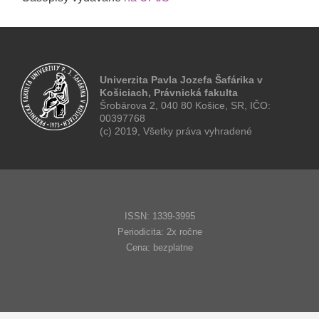
Univerzita Pavla Jozefa Šafárika v
Košiciach, Právnická fakulta
Šrobárova 2, 040 80 Košice, SR, IČO:
00397768
(c) 2019, Všetky práva vyhradené
ISSN: 1339-3995
Periodicita: 2x ročne
Cena: bezplatne