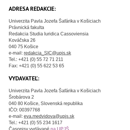
ADRESA REDAKCIE:
Univerzita Pavla Jozefa Šafárika v Košiciach
Právnická fakulta
Redakcia Studia Iuridica Cassoviensia
Kováčska 26
040 75 Košice
e-mail:
redakcia_SIC@upjs.sk
Tel.: +421 (0) 55 72 71 211
Fax: +421 (0) 55 622 53 65
VYDAVATEĽ:
Univerzita Pavla Jozefa Šafárika v Košiciach
Šrobárova 2
040 80 Košice, Slovenská republika
IČO: 00397768
e-mail:
eva.medvidova@upjs.sk
Tel.: +421 (0) 55 234 1617
Časopisy vydávané
na UPJŠ