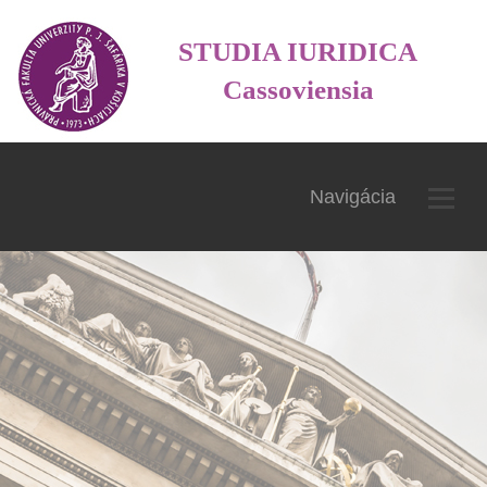
STUDIA IURIDICA
Cassoviensia
Navigácia